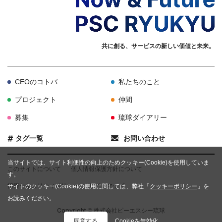
共に創る、サービスの新しい価値と未来。
CEOのコトバ
私たちのこと
プロジェクト
仲間
募集
琉球ダイアリー
タグ一覧
お問い合わせ
当サイトでは、サイト利便性の向上のためクッキー(Cookie)を使用していま
このサイトについて
個人情報保護方針について
す。
情報セキュリティポリシー
サイトマップ
サイトのクッキー(Cookie)の使用に関しては、弊社「
クッキーポリシー
」を
お読みください。
Copyright
© 株式会社ピーエスシー琉球
同意する
Cookieを無効化